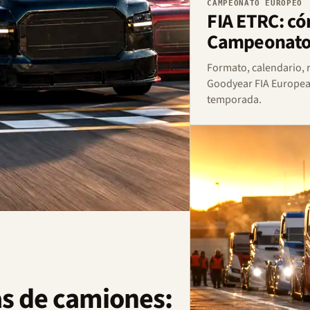
CAMPEONATO EUROPEO
FIA ETRC: có
Campeonato
Formato, calendario, r
Goodyear FIA Europea
temporada.
as de camiones: