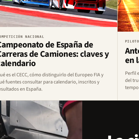
OMPETICIÓN NACIONAL
Campeonato de España de
PILOT
Ant
Carreras de Camiones: claves y
en 
calendario
Perfil
ué es el CECC, cómo distinguirlo del Europeo FIA y
del tr
ué fuentes consultar para calendario, inscritos y
tempor
esultados en España.