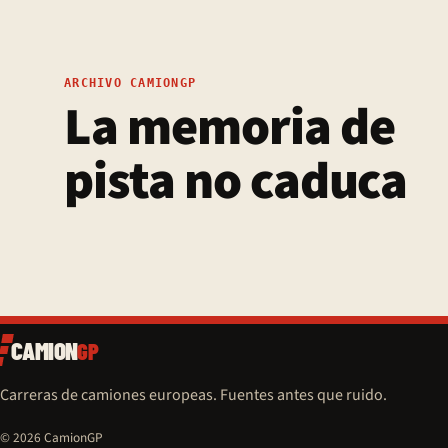
ARCHIVO CAMIONGP
La memoria de
pista no caduca
CAMION
GP
Carreras de camiones europeas. Fuentes antes que ruido.
© 2026 CamionGP