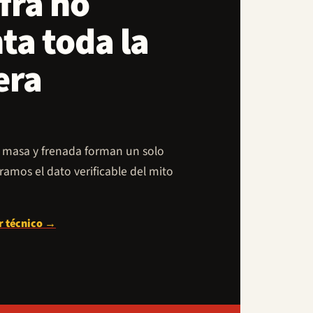
ifra no
ta toda la
era
, masa y frenada forman un solo
ramos el dato verificable del mito
er técnico →