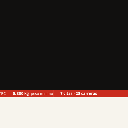
.
5.300 kg
7 citas · 28 carreras
ETRC
peso mínimo